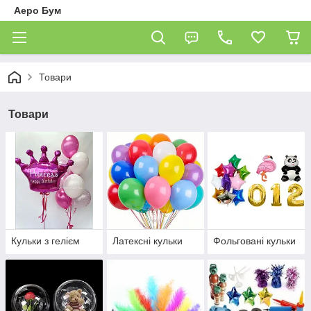
Аеро Бум
Товари
Товари
Кульки з гелієм
Латексні кульки
Фольговані кульки