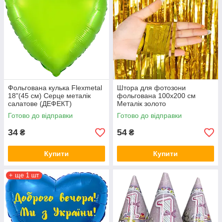
Фольгована кулька Flexmetal
Штора для фотозони
18"(45 см) Серце металік
фольгована 100х200 см
салатове (ДЕФЕКТ)
Металік золото
Готово до відправки
Готово до відправки
34
54
₴
₴
Купити
Купити
+ ще 1 шт