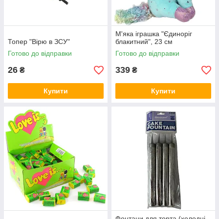
М'яка іграшка "Єдиноріг
Топер "Вірю в ЗСУ"
блакитний", 23 см
Готово до відправки
Готово до відправки
26
339
₴
₴
Купити
Купити
Фонтани для торта (холодні