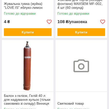
Жувальна гумка (жуйка)
фонтани) MAXSEM MF-002,
"LOVE IS" яблуко-лимон
4 шт (60 секунд)
Готово до відправки
Готово до відправки
4
108
₴
₴/упаковка
Купити
Купити
Балон з гелієм, Гелій 40 л
для надування кульок (тільки
самовивіз зі складу) Вінниця
Святковий товар