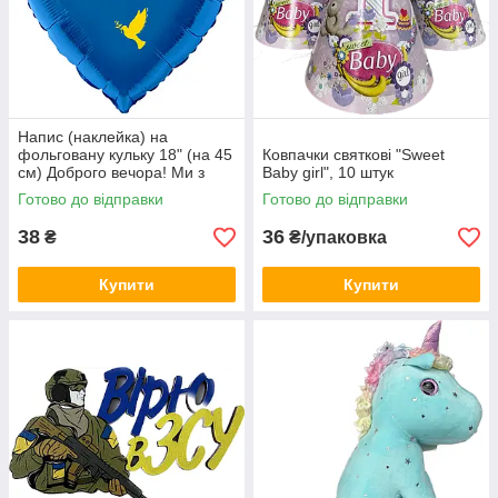
Напис (наклейка) на
фольговану кульку 18" (на 45
Ковпачки святкові "Sweet
см) Доброго вечора! Ми з
Baby girl", 10 штук
України! (будь-який колір)
Готово до відправки
Готово до відправки
38
36
₴
₴/упаковка
Купити
Купити