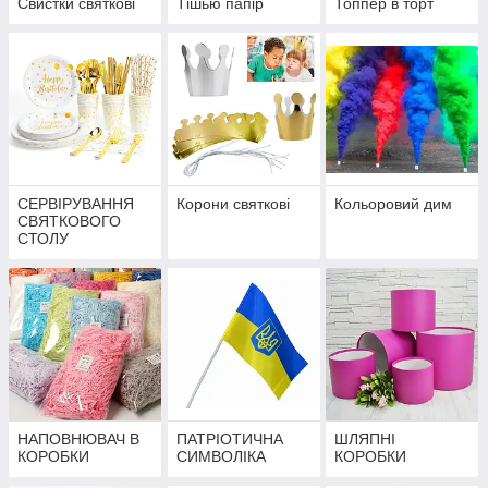
Свистки святкові
Тішью папір
Топпер в торт
СЕРВІРУВАННЯ
Корони святкові
Кольоровий дим
СВЯТКОВОГО
СТОЛУ
НАПОВНЮВАЧ В
ПАТРІОТИЧНА
ШЛЯПНІ
КОРОБКИ
СИМВОЛІКА
КОРОБКИ