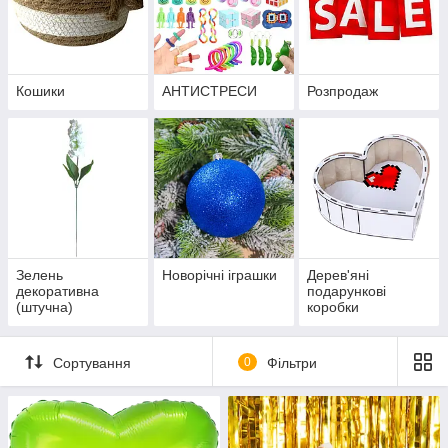
Кошики
АНТИСТРЕСИ
Розпродаж
Зелень
Новорічні іграшки
Дерев'яні
декоративна
подарункові
(штучна)
коробки
Сортування
0
Фільтри