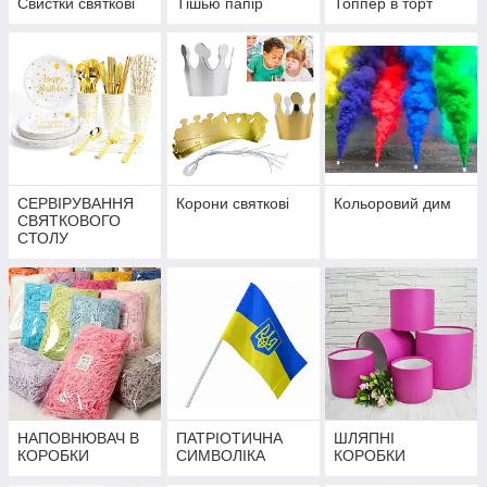
Свистки святкові
Тішью папір
Топпер в торт
СЕРВІРУВАННЯ
Корони святкові
Кольоровий дим
СВЯТКОВОГО
СТОЛУ
НАПОВНЮВАЧ В
ПАТРІОТИЧНА
ШЛЯПНІ
КОРОБКИ
СИМВОЛІКА
КОРОБКИ