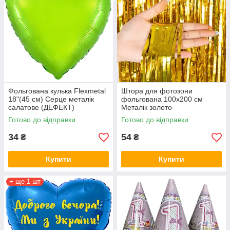
Фольгована кулька Flexmetal
Штора для фотозони
18"(45 см) Серце металік
фольгована 100х200 см
салатове (ДЕФЕКТ)
Металік золото
Готово до відправки
Готово до відправки
34
54
₴
₴
Купити
Купити
+ ще 1 шт