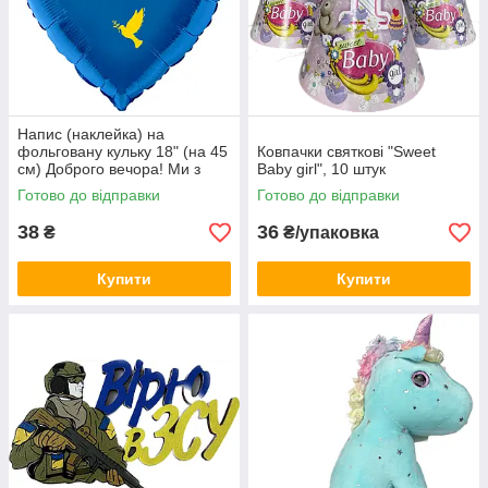
Напис (наклейка) на
фольговану кульку 18" (на 45
Ковпачки святкові "Sweet
см) Доброго вечора! Ми з
Baby girl", 10 штук
України! (будь-який колір)
Готово до відправки
Готово до відправки
38
36
₴
₴/упаковка
Купити
Купити