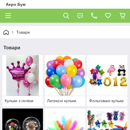
Аеро Бум
Товари
Товари
Кульки з гелієм
Латексні кульки
Фольговані кульки