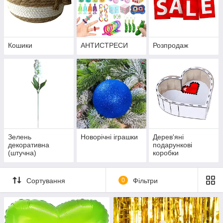
Кошики
АНТИСТРЕСИ
Розпродаж
Зелень
Новорічні іграшки
Дерев'яні
декоративна
подарункові
(штучна)
коробки
Сортування
0
Фільтри