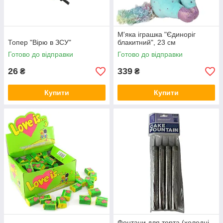
М'яка іграшка "Єдиноріг
Топер "Вірю в ЗСУ"
блакитний", 23 см
Готово до відправки
Готово до відправки
26
339
₴
₴
Купити
Купити
Фонтани для торта (холодні