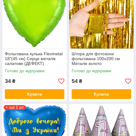
Фольгована кулька Flexmetal
Штора для фотозони
18"(45 см) Серце металік
фольгована 100х200 см
салатове (ДЕФЕКТ)
Металік золото
Готово до відправки
Готово до відправки
34
54
₴
₴
Купити
Купити
+ ще 1 шт