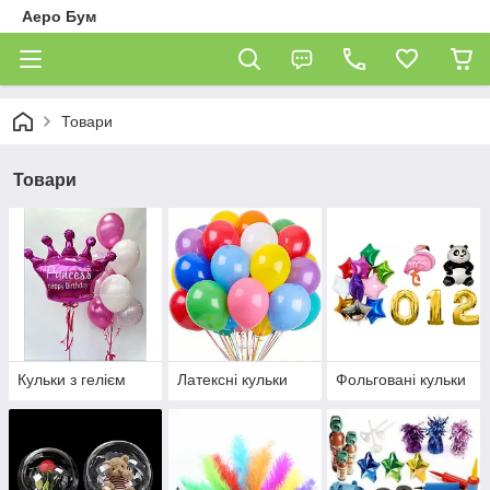
Аеро Бум
Товари
Товари
Кульки з гелієм
Латексні кульки
Фольговані кульки