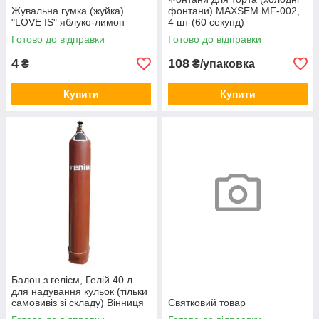
Жувальна гумка (жуйка)
фонтани) MAXSEM MF-002,
"LOVE IS" яблуко-лимон
4 шт (60 секунд)
Готово до відправки
Готово до відправки
4
108
₴
₴/упаковка
Купити
Купити
Балон з гелієм, Гелій 40 л
для надування кульок (тільки
самовивіз зі складу) Вінниця
Святковий товар