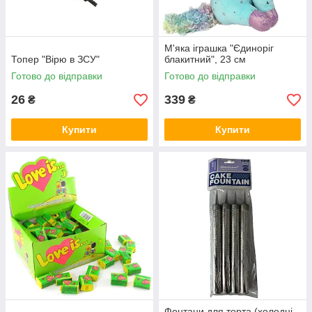
М'яка іграшка "Єдиноріг
Топер "Вірю в ЗСУ"
блакитний", 23 см
Готово до відправки
Готово до відправки
26
339
₴
₴
Купити
Купити
Фонтани для торта (холодні