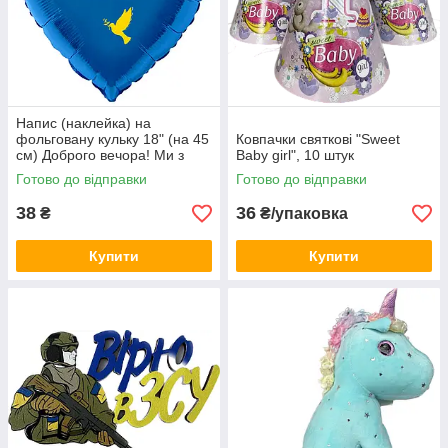
Напис (наклейка) на
фольговану кульку 18" (на 45
Ковпачки святкові "Sweet
см) Доброго вечора! Ми з
Baby girl", 10 штук
України! (будь-який колір)
Готово до відправки
Готово до відправки
38
36
₴
₴/упаковка
Купити
Купити