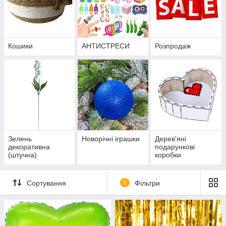
Кошики
АНТИСТРЕСИ
Розпродаж
Зелень
Новорічні іграшки
Дерев'яні
декоративна
подарункові
(штучна)
коробки
Сортування
0
Фільтри