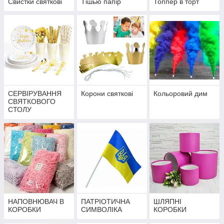
Свистки святкові
Тішью папір
Топпер в торт
СЕРВІРУВАННЯ
Корони святкові
Кольоровий дим
СВЯТКОВОГО
СТОЛУ
НАПОВНЮВАЧ В
ПАТРІОТИЧНА
ШЛЯПНІ
КОРОБКИ
СИМВОЛІКА
КОРОБКИ