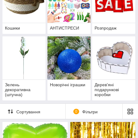
Кошики
АНТИСТРЕСИ
Розпродаж
Зелень
Новорічні іграшки
Дерев'яні
декоративна
подарункові
(штучна)
коробки
Сортування
0
Фільтри