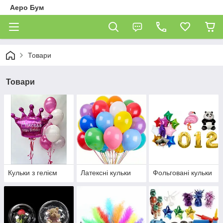
Аеро Бум
Товари
Товари
Кульки з гелієм
Латексні кульки
Фольговані кульки