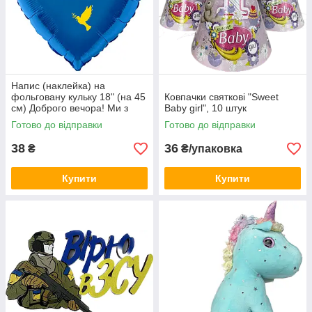
Напис (наклейка) на
фольговану кульку 18" (на 45
Ковпачки святкові "Sweet
см) Доброго вечора! Ми з
Baby girl", 10 штук
України! (будь-який колір)
Готово до відправки
Готово до відправки
38
36
₴
₴/упаковка
Купити
Купити