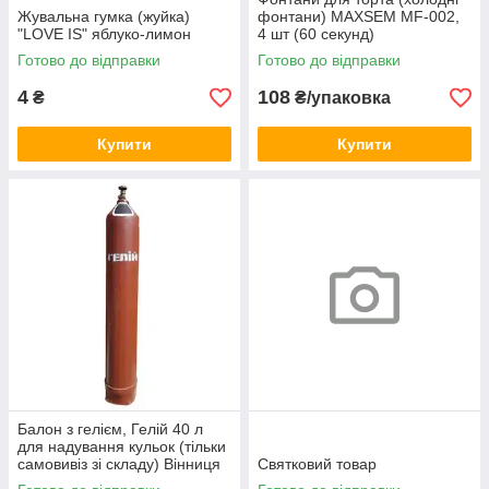
Жувальна гумка (жуйка)
фонтани) MAXSEM MF-002,
"LOVE IS" яблуко-лимон
4 шт (60 секунд)
Готово до відправки
Готово до відправки
4
108
₴
₴/упаковка
Купити
Купити
Балон з гелієм, Гелій 40 л
для надування кульок (тільки
самовивіз зі складу) Вінниця
Святковий товар