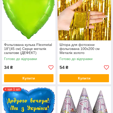
Фольгована кулька Flexmetal
Штора для фотозони
18"(45 см) Серце металік
фольгована 100х200 см
салатове (ДЕФЕКТ)
Металік золото
Готово до відправки
Готово до відправки
34
54
₴
₴
Купити
Купити
+ ще 1 шт