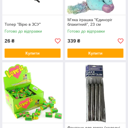
М'яка іграшка "Єдиноріг
Топер "Вірю в ЗСУ"
блакитний", 23 см
Готово до відправки
Готово до відправки
26
339
₴
₴
Купити
Купити
Фонтани для торта (холодні