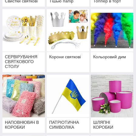
Свистки святкові
Тішью папір
Топпер в торт
СЕРВІРУВАННЯ
Корони святкові
Кольоровий дим
СВЯТКОВОГО
СТОЛУ
НАПОВНЮВАЧ В
ПАТРІОТИЧНА
ШЛЯПНІ
КОРОБКИ
СИМВОЛІКА
КОРОБКИ