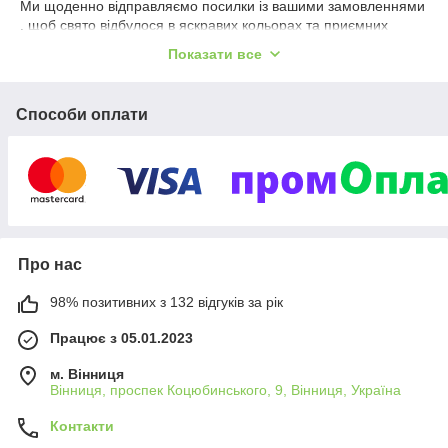
Ми щоденно відправляємо посилки із вашими замовленнями
, щоб свято відбулося в яскравих кольорах та приємних
емоціях.
Показати все
Щоденно надуваємо для вас кульки з любов'ю та ніжністю.
Намагаємося зробити якісно та швидко
Способи оплати
Кульками можна прикрасити будь-яке свято: День
народження, виписку з пологового, хрестини, весілля і так
далі. Наші декоратори володіють високим рівнем знань та
умінь в даній сфері, і регулярно підвищують свою
кваліфікацію.
Звертайтесь, будемо раді допомогти
"Аеро Бум" - все для ідеального свята !
Про нас
98% позитивних з 132 відгуків за рік
Працює з 05.01.2023
м. Вінниця
Вінниця, проспек Коцюбинського, 9, Вінниця, Україна
Контакти