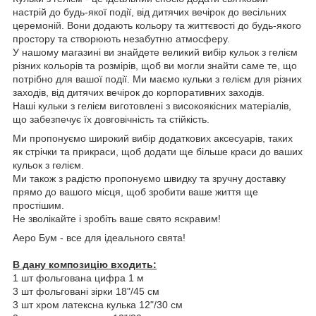
настрій до будь-якої події, від дитячих вечірок до весільних
церемоній. Вони додають кольору та життєвості до будь-якого
простору та створюють незабутню атмосферу.
У нашому магазині ви знайдете великий вибір кульок з гелієм
різних кольорів та розмірів, щоб ви могли знайти саме те, що
потрібно для вашої події. Ми маємо кульки з гелієм для різних
заходів, від дитячих вечірок до корпоративних заходів.
Наші кульки з гелієм виготовлені з високоякісних матеріалів,
що забезпечує їх довговічність та стійкість.
Ми пропонуємо широкий вибір додаткових аксесуарів, таких
як стрічки та прикраси, щоб додати ще більше краси до ваших
кульок з гелієм.
Ми також з радістю пропонуємо швидку та зручну доставку
прямо до вашого місця, щоб зробити ваше життя ще
простішим.
Не зволікайте і зробіть ваше свято яскравим!
Аеро Бум - все для ідеального свята!
В дану композицію входить:
1 шт фольгована цифра 1 м
3 шт фольговані зірки 18"/45 см
3 шт хром латексна кулька 12"/30 см