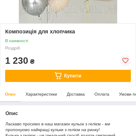
Композиція для хлопчика
В наявності
Роздріб
1 230
₴
Купити
Опис
Характеристики
Доставка
Оплата
Умови п
Опис
Ласкаво просимо в наш магазин кульок з гелієм - ми
пропонуємо найкращі кульки з гелієм на ринку!
Кульки з гелієм - це ідеальний спосіб додати святковий