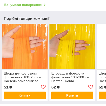
Всі умови повернення
Подібні товари компанії
Штора для фотозони
Штора для фотозони
Што
фольгована 100х200 см
фольгована 100х200 см
фоль
Пастель помаранчева
Пастель жовта
Паст
51
62
62
₴
₴
Купити
Купити