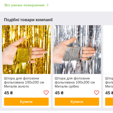
Всі умови повернення
Подібні товари компанії
Штора для фотозони
Штора для фотозони
Што
фольгована 100х200 см
фольгована 100х200 см
фоль
Металік золото
Металік срібло
Мета
45
45
45
₴
₴
Купити
Купити