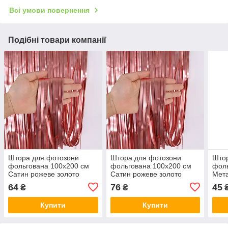
Всі умови повернення
Подібні товари компанії
Штора для фотозони
Штора для фотозони
Што
фольгована 100х200 см
фольгована 100х200 см
фоль
Сатин рожеве золото
Сатин рожеве золото
Мета
64
76
45
₴
₴
Купити
Купити