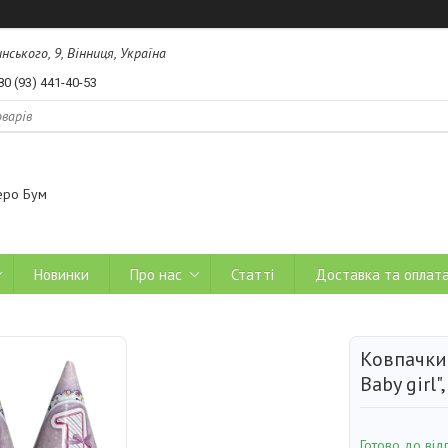
ського, 9, Вінниця, Україна
80 (93) 441-40-53
еро Бум
Новинки
Про нас
Статті
Доставка та оплат
Ковпачки 
Baby girl"
Готово до від