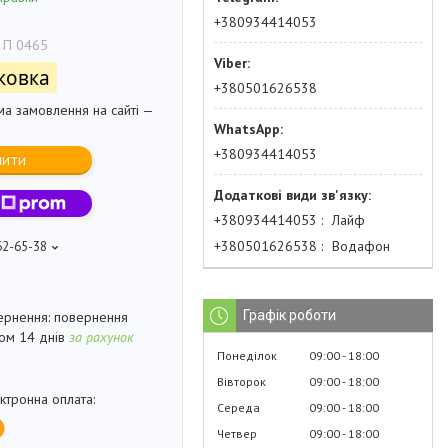
+380934414053
 П 0465
ковка
+380501626538
ма замовлення на сайті —
+380934414053
пити
+380934414053
Лайф
+380501626538
Водафон
62-65-38
Графік роботи
повернення
гом 14 днів
за рахунок
Понеділок
09:00
18:00
Вівторок
09:00
18:00
Середа
09:00
18:00
Четвер
09:00
18:00