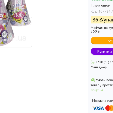
Тільки оптом
Код:
307784 /
36 ₴/упа
Мінімальна су
250 ₴
Ку
Купити з
+380 (50) 1
Менеджер
товару протя
покупця