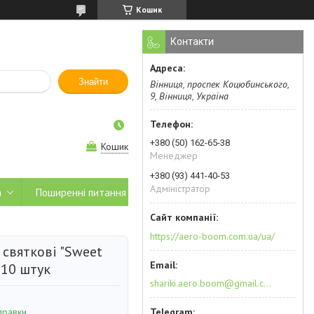
Кошик
Контакти
Знайти
Вінниця, проспек Коцюбинського,
9, Вінниця, Україна
+380 (50) 162-65-38
Кошик
Менеджер
+380 (93) 441-40-53
Адміністратор
а
Поширенні питання
https://aero-boom.com.ua/ua/
святкові "Sweet
, 10 штук
shariki.aero.boom@gmail.com
правки