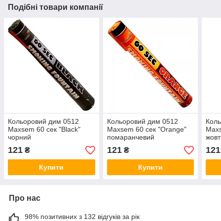
Подібні товари компанії
Кольоровий дим 0512
Кольоровий дим 0512
Коль
Maxsem 60 сек "Black"
Maxsem 60 сек "Orange"
Maxs
чорний
помаранчевий
жовт
121
121
121
₴
₴
Купити
Купити
Про нас
98% позитивних з 132 відгуків за рік