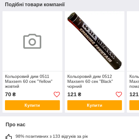
Подібні товари компанії
Кольоровий дим 0511
Кольоровий дим 0512
Коль
Maxsem 60 сек "Yellow"
Maxsem 60 сек "Black"
Maxs
жовтий
чорний
пом
70
121
121
₴
₴
Купити
Купити
Про нас
98% позитивних з 133 відгуків за рік