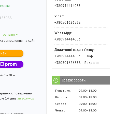
+380934414053
правки
153088
+380501626538
птові ціни
+380934414053
ма замовлення на сайті —
пити
+380934414053
Лайф
+380501626538
Водафон
62-65-38
Графік роботи
Понеділок
09:00
18:00
повернення
Вівторок
09:00
18:00
гом 14 днів
за рахунок
Середа
09:00
18:00
Четвер
09:00
18:00