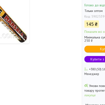
Готово до від
Тільки оптом
Код:
5902539
145 ₴
Показати всі о
Мінімальна су
250 ₴
Ку
Купити з
+380 (50) 1
Менеджер
товару протя
покупця