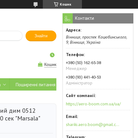
Кошик
Контакти
Знайти
Вінниця, проспек Коцюбинського,
9, Вінниця, Україна
+380 (50) 162-65-38
Кошик
Менеджер
+380 (93) 441-40-53
Адміністратор
а
Поширенні питання
https://aero-boom.com.ua/ua/
ий дим 0512
 сек "Marsala"
shariki.aero.boom@gmail.com