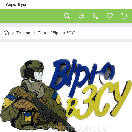
Аеро Бум
Товари
Топер "Вірю в ЗСУ"