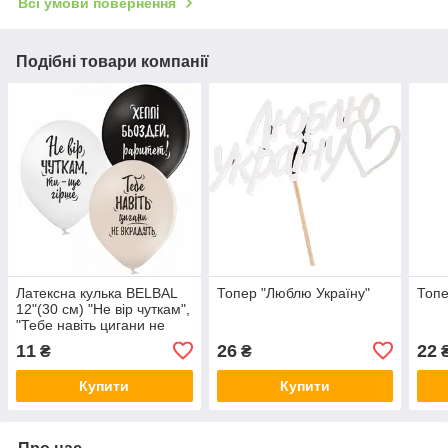
Всі умови повернення
Подібні товари компанії
Латексна кулька BELBAL
Топер "Люблю Україну"
Топе
12"(30 см) "Не вір чуткам",
"Тебе навіть цигани не
вкрадуть", "Хеппі Бьоздей,
11
26
22
₴
₴
раритет"
Купити
Купити