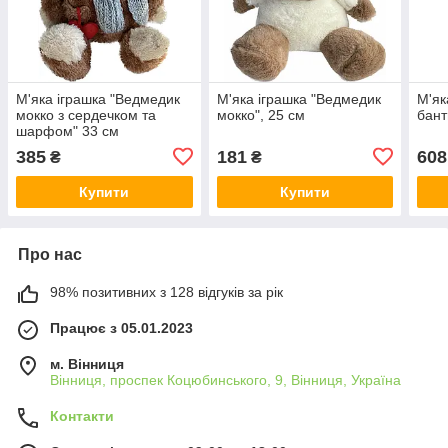
М'яка іграшка "Ведмедик
М'яка іграшка "Ведмедик
М'як
мокко з сердечком та
мокко", 25 см
бант
шарфом" 33 см
385
181
608
₴
₴
Купити
Купити
Про нас
98% позитивних з 128 відгуків за рік
Працює з 05.01.2023
м. Вінниця
Вінниця, проспек Коцюбинського, 9, Вінниця, Україна
Контакти