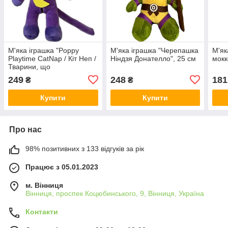
М'яка іграшка "Poppy
М'яка іграшка "Черепашка
М'як
Playtime CatNap / Кіт Неп /
Ніндзя Донателло", 25 см
мокк
Тварини, що
посміхаються" 25 см
249
248
181
₴
₴
Купити
Купити
Про нас
98% позитивних з 133 відгуків за рік
Працює з 05.01.2023
м. Вінниця
Вінниця, проспек Коцюбинського, 9, Вінниця, Україна
Контакти