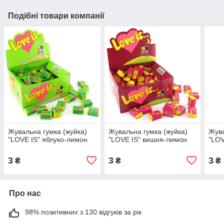
Подібні товари компанії
Жувальна гумка (жуйка)
Жувальна гумка (жуйка)
Жува
"LOVE IS" яблуко-лимон
"LOVE IS" вишня-лимон
"LOV
3
3
3
₴
₴
₴
Про нас
98% позитивних з 130 відгуків за рік