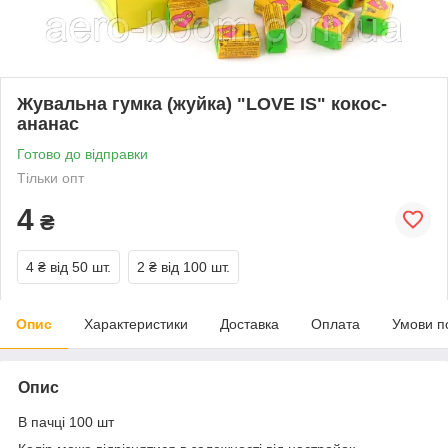
Жувальна гумка (жуйка) "LOVE IS" кокос-
ананас
Готово до відправки
Тільки опт
4
₴
4 ₴
від 50 шт.
2 ₴
від 100 шт.
Опис
Характеристики
Доставка
Оплата
Умови п
Опис
В пачці 100 шт