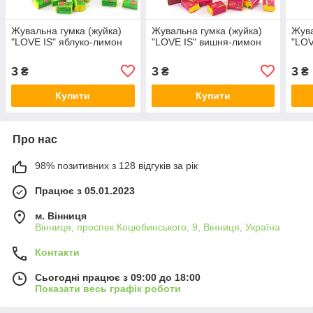
Жувальна гумка (жуйка)
Жувальна гумка (жуйка)
Жува
"LOVE IS" яблуко-лимон
"LOVE IS" вишня-лимон
"LOV
3
3
3
₴
₴
₴
Купити
Купити
Про нас
98% позитивних з 128 відгуків за рік
Працює з 05.01.2023
м. Вінниця
Вінниця, проспек Коцюбинського, 9, Вінниця, Україна
Контакти
Сьогодні працює з 09:00 до 18:00
Показати весь графік роботи