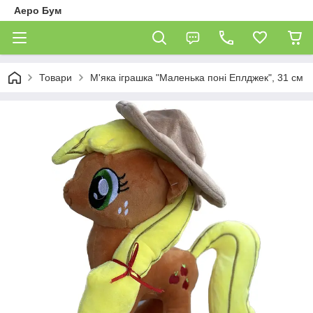
Аеро Бум
Товари
М'яка іграшка "Маленька поні Еплджек", 31 см