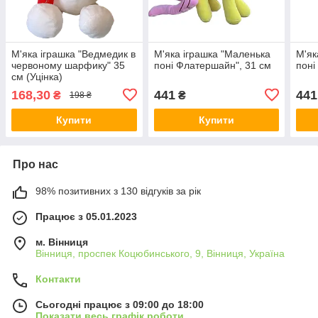
М'яка іграшка "Ведмедик в
М'яка іграшка "Маленька
М'як
червоному шарфику" 35
поні Флатершайн", 31 см
поні
см (Уцінка)
168,30
441
441
₴
₴
198 ₴
Купити
Купити
Про нас
98% позитивних з 130 відгуків за рік
Працює з 05.01.2023
м. Вінниця
Вінниця, проспек Коцюбинського, 9, Вінниця, Україна
Контакти
Сьогодні працює з 09:00 до 18:00
Показати весь графік роботи