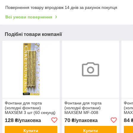
Повернення товару впродовж 14 днів за рахунок покупця
Всі умови повернення
Подібні товари компанії
Фонтани для торта
Фонтани для торта
Фонт
(холодні фонтани)
(холодні фонтани)
(хол
MAXSEM 3 шт (60 секунд)
MAXSEM MF-008
MAX
кольорове полум'я, 4 шт
коль
128
70
84
₴/упаковка
₴/упаковка
₴
(30 секунд)
(30 
Купити
Купити