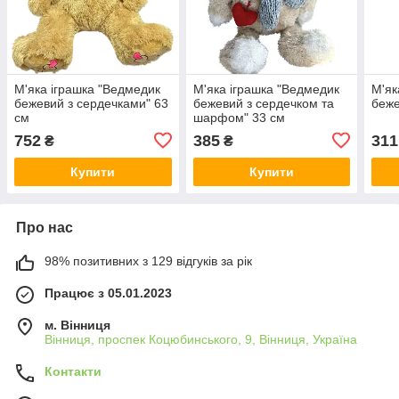
М'яка іграшка "Ведмедик
М'яка іграшка "Ведмедик
М'як
бежевий з сердечками" 63
бежевий з сердечком та
беже
см
шарфом" 33 см
752
385
311
₴
₴
Купити
Купити
Про нас
98% позитивних з 129 відгуків за рік
Працює з 05.01.2023
м. Вінниця
Вінниця, проспек Коцюбинського, 9, Вінниця, Україна
Контакти