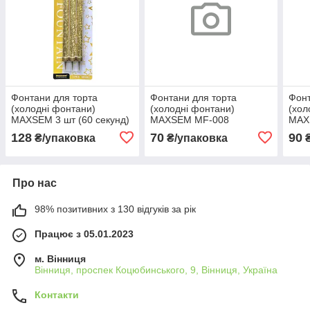
Фонтани для торта
Фонтани для торта
Фонт
(холодні фонтани)
(холодні фонтани)
(хол
MAXSEM 3 шт (60 секунд)
MAXSEM MF-008
MAXS
кольорове полум'я, 4 шт
секу
128
70
90
₴/упаковка
₴/упаковка
₴
(30 секунд)
Про нас
98% позитивних з 130 відгуків за рік
Працює з 05.01.2023
м. Вінниця
Вінниця, проспек Коцюбинського, 9, Вінниця, Україна
Контакти