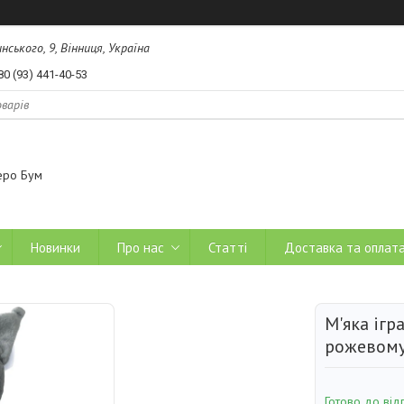
ського, 9, Вінниця, Україна
80 (93) 441-40-53
еро Бум
Новинки
Про нас
Статті
Доставка та оплат
М'яка ігр
рожевому 
Готово до від