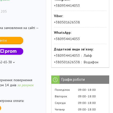
+380934414053
 205
+380501626538
ма замовлення на сайті —
+380934414053
пити
+380934414053
Лайф
+380501626538
Водафон
62-65-38
Графік роботи
повернення
гом 14 днів
за рахунок
Понеділок
09:00
18:00
Вівторок
09:00
18:00
Середа
09:00
18:00
Четвер
09:00
18:00