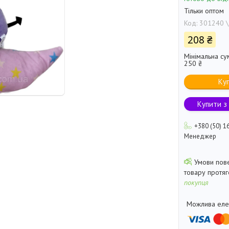
Тільки оптом
Код:
301240 \
208 ₴
Мінімальна су
250 ₴
Ку
Купити з
+380 (50) 1
Менеджер
товару протя
покупця