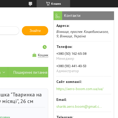
Кошик
Контакти
Знайти
Вінниця, проспек Коцюбинського,
9, Вінниця, Україна
+380 (50) 162-65-38
Кошик
Менеджер
+380 (93) 441-40-53
Адміністратор
а
Поширенні питання
https://aero-boom.com.ua/ua/
ашка "Тваринка на
місяці", 26 см
shariki.aero.boom@gmail.com
правки