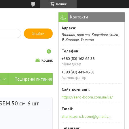
Кошик
Контакти
Знайти
Вінниця, проспек Коцюбинського,
9, Вінниця, Україна
+380 (50) 162-65-38
Кошик
Менеджер
+380 (93) 441-40-53
Адміністратор
а
Поширенні питання
https://aero-boom.com.ua/ua/
SEM 50 см 6 шт
shariki.aero.boom@gmail.com