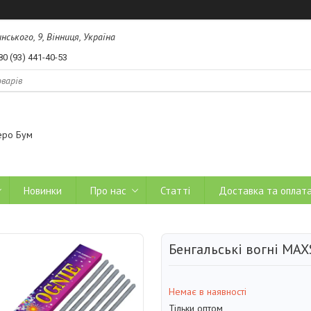
ського, 9, Вінниця, Україна
80 (93) 441-40-53
еро Бум
Новинки
Про нас
Статті
Доставка та оплат
Бенгальські вогні MAX
Немає в наявності
Тільки оптом