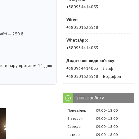
+380934414053
+380501626538
айті — 250 ₴
+380934414053
я товару протягом 14 днів
+380934414053
Лайф
+380501626538
Водафон
Графік роботи
Понеділок
09:00
18:00
Вівторок
09:00
18:00
Середа
09:00
18:00
Четвер
09:00
18:00