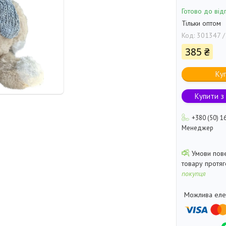
Готово до від
Тільки оптом
Код:
301347 /
385 ₴
Ку
Купити з
+380 (50) 1
Менеджер
товару протя
покупця