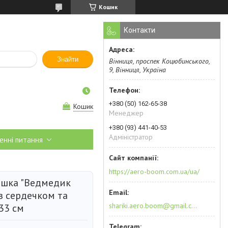
Кошик
Контакти
Знайти
Вінниця, проспек Коцюбинського,
9, Вінниця, Україна
+380 (50) 162-65-38
Кошик
Менеджер
+380 (93) 441-40-53
Адміністратор
енні питання
https://aero-boom.com.ua/ua/
рашка "Ведмедик
з сердечком та
shariki.aero.boom@gmail.com
33 см