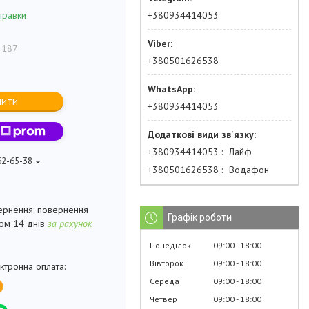
+380934414053
правки
 187
+380501626538
пити
+380934414053
+380934414053
Лайф
62-65-38
+380501626538
Водафон
повернення
Графік роботи
гом 14 днів
за рахунок
Понеділок
09:00
18:00
Вівторок
09:00
18:00
Середа
09:00
18:00
Четвер
09:00
18:00