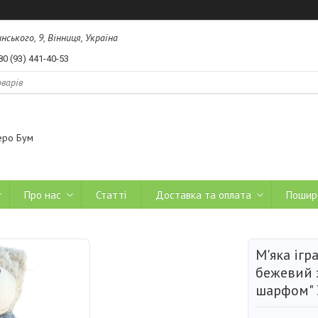
ського, 9, Вінниця, Україна
80 (93) 441-40-53
еро Бум
Про нас
Статті
Доставка та оплата
Пошир
М'яка іг
бежевий 
шарфом" 