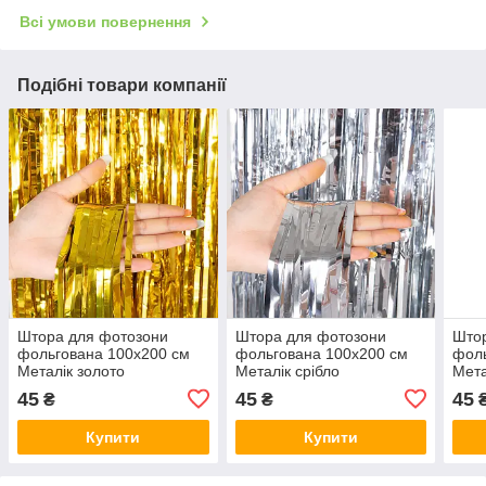
Всі умови повернення
Подібні товари компанії
Штора для фотозони
Штора для фотозони
Што
фольгована 100х200 см
фольгована 100х200 см
фоль
Металік золото
Металік срібло
Мета
45
45
45
₴
₴
Купити
Купити