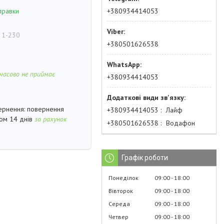
+380934414053
правки
 1-230
+380501626538
часово не приймає
+380934414053
повернення
+380934414053
Лайф
гом 14 днів
за рахунок
+380501626538
Водафон
Графік роботи
Понеділок
09:00
18:00
Вівторок
09:00
18:00
Середа
09:00
18:00
Четвер
09:00
18:00