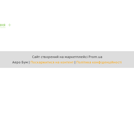
ння
Сайт створений на маркетплейсі
Prom.ua
Аеро Бум |
Поскаржитися на контент
|
Політика конфіденційності