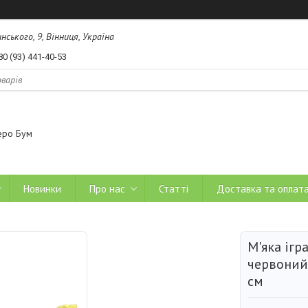
ського, 9, Вінниця, Україна
80 (93) 441-40-53
еро Бум
Новинки
Про нас
Статті
Доставка та оплат
М'яка ігр
червоний
см