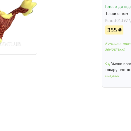
Готово до від
Тільки оптом
Код:
301392 \
355 ₴
Компанія тим
замовлення
товару протя
покупця