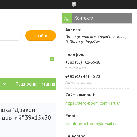
Контакти
Знайти
Вінниця, проспек Коцюбинського,
9, Вінниця, Україна
+380 (50) 162-65-38
Менеджер
+380 (93) 441-40-53
Адміністратор
а
Поширенні питання
https://aero-boom.com.ua/ua/
ашка "Дракон
 довгий" 39х15х30
shariki.aero.boom@gmail.com