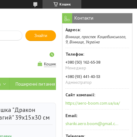
Кошик
Контакти
Знайти
Вінниця, проспек Коцюбинського,
9, Вінниця, Україна
+380 (50) 162-65-38
Кошик
Менеджер
+380 (93) 441-40-53
Адміністратор
а
Поширенні питання
https://aero-boom.com.ua/ua/
ашка "Дракон
вгий" 39х15х30 см
shariki.aero.boom@gmail.com
правки