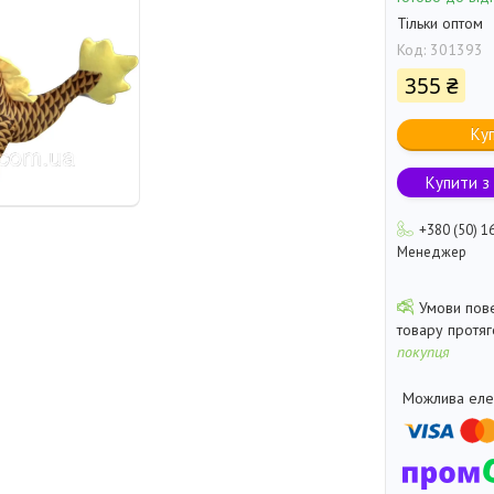
Тільки оптом
Код:
301393
355 ₴
Ку
Купити з
+380 (50) 1
Менеджер
товару протя
покупця