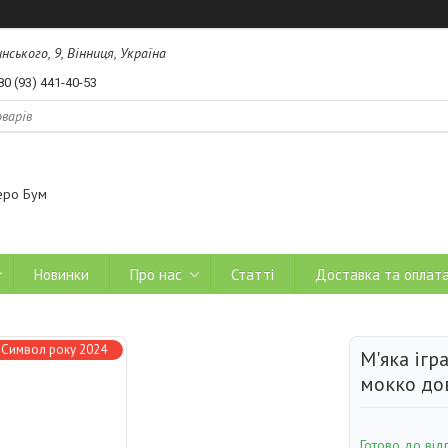
ського, 9, Вінниця, Україна
80 (93) 441-40-53
еро Бум
Новинки
Про нас
Статті
Доставка та оплат
Символ року 2024
М'яка ігр
мокко до
Готово до від