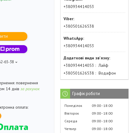
+380934414053
+380501626538
пити
+380934414053
62-65-38
+380934414053
Лайф
+380501626538
Водафон
повернення
гом 14 днів
за рахунок
Графік роботи
Понеділок
09:00
18:00
Вівторок
09:00
18:00
Середа
09:00
18:00
Четвер
09:00
18:00