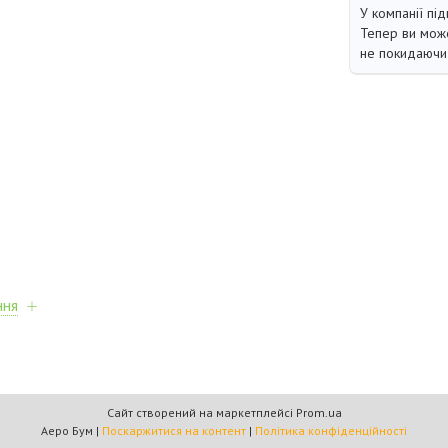
У компанії під
Тепер ви може
не покидаючи 
ння
Сайт створений на маркетплейсі
Prom.ua
Аеро Бум |
Поскаржитися на контент
|
Політика конфіденційності