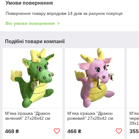
Умови повернення
Повернення товару впродовж 14 днів за рахунок покупця
Всі умови повернення
Подібні товари компанії
М'яка іграшка "Дракон
М'яка іграшка "Дракон
М'як
зелений" 27х28х42 см
рожевий" 27х28х42 см
черв
39х1
468
468
355
₴
₴