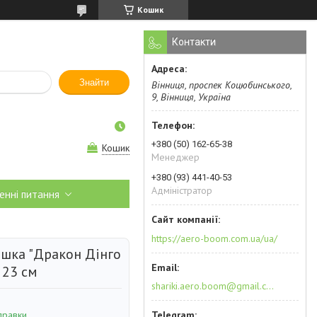
Кошик
Контакти
Знайти
Вінниця, проспек Коцюбинського,
9, Вінниця, Україна
+380 (50) 162-65-38
Кошик
Менеджер
+380 (93) 441-40-53
Адміністратор
енні питання
https://aero-boom.com.ua/ua/
ашка "Дракон Дінго
 23 см
shariki.aero.boom@gmail.com
правки