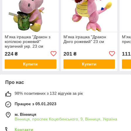
М'яка іграшка "Дракон з
М'яка іграшка "Дракон
М'як
копілкою рожевий"
Дінго рожевий" 23 см
прис
музичний укр. 23 см
224
201
111
₴
₴
Купити
Купити
Про нас
98% позитивних з 132 відгуків за рік
Працює з 05.01.2023
м. Вінниця
Вінниця, проспек Коцюбинського, 9, Вінниця, Україна
Контакти