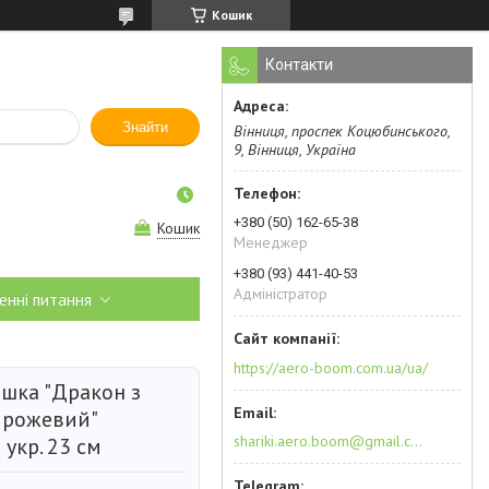
Кошик
Контакти
Знайти
Вінниця, проспек Коцюбинського,
9, Вінниця, Україна
+380 (50) 162-65-38
Кошик
Менеджер
+380 (93) 441-40-53
Адміністратор
енні питання
https://aero-boom.com.ua/ua/
ашка "Дракон з
 рожевий"
shariki.aero.boom@gmail.com
укр. 23 см