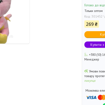
Готово до від
Тільки оптом
Код:
301452 \
269 ₴
Ку
Купити з
+380 (50) 1
Менеджер
товару протя
покупця