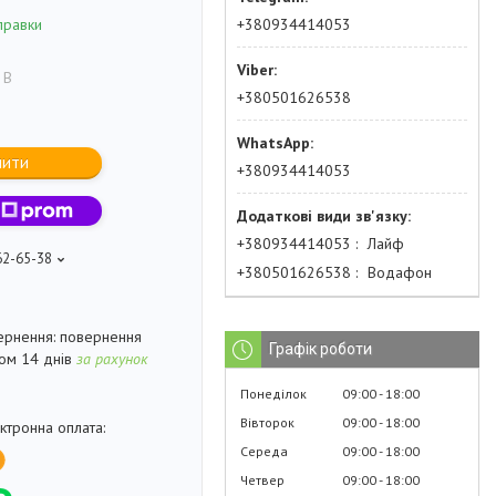
+380934414053
правки
 В
+380501626538
пити
+380934414053
+380934414053
Лайф
62-65-38
+380501626538
Водафон
повернення
Графік роботи
гом 14 днів
за рахунок
Понеділок
09:00
18:00
Вівторок
09:00
18:00
Середа
09:00
18:00
Четвер
09:00
18:00