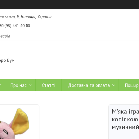
ського, 9, Вінниця, Україна
80 (93) 441-40-53
еро Бум
Про нас
Статті
Доставка та оплата
Пошир
М'яка ігр
копілкою
музичний 