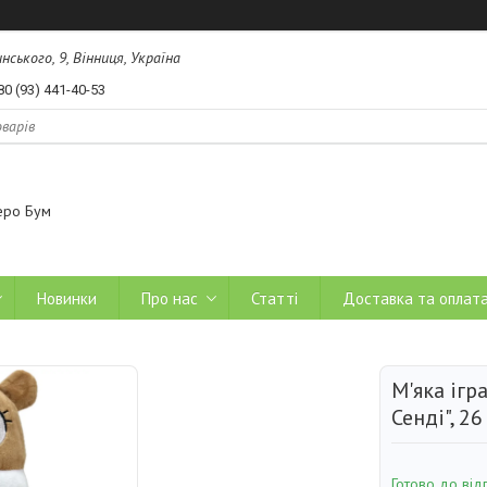
ського, 9, Вінниця, Україна
80 (93) 441-40-53
еро Бум
Новинки
Про нас
Статті
Доставка та оплат
М'яка ігра
Сенді", 26
Готово до від