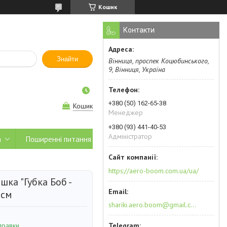
Кошик
Контакти
Знайти
Вінниця, проспек Коцюбинського,
9, Вінниця, Україна
+380 (50) 162-65-38
Кошик
Менеджер
+380 (93) 441-40-53
Адміністратор
а
Поширенні питання
https://aero-boom.com.ua/ua/
шка "Губка Боб -
 см
shariki.aero.boom@gmail.com
правки