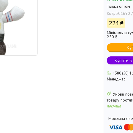
Тільки оптом
Код:
301690 /
224 ₴
Мінімальна су
250 ₴
Ку
Купити з
+380 (50) 1
Менеджер
товару протя
покупця