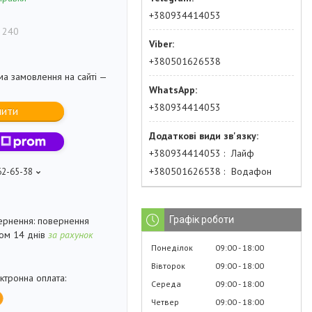
+380934414053
 240
+380501626538
ма замовлення на сайті —
+380934414053
пити
+380934414053
Лайф
+380501626538
Водафон
62-65-38
Графік роботи
повернення
гом 14 днів
за рахунок
Понеділок
09:00
18:00
Вівторок
09:00
18:00
Середа
09:00
18:00
Четвер
09:00
18:00