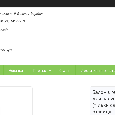
ського, 9, Вінниця, Україна
80 (93) 441-40-53
еро Бум
Новинки
Про нас
Статті
Доставка та оплат
Балон з ге
для наду
(тільки с
Вінниця