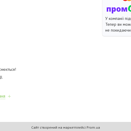
У компанії під
Тепер ви може
не покидаючи 
снюється!
І.
ння
Сайт створений на маркетплейсі
Prom.ua