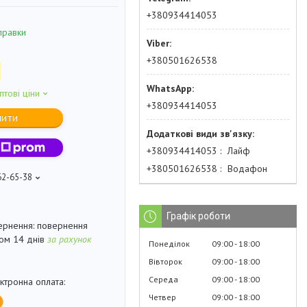
+380934414053
правки
+380501626538
птові ціни
+380934414053
пити
+380934414053
Лайф
+380501626538
Водафон
62-65-38
Графік роботи
повернення
гом 14 днів
за рахунок
Понеділок
09:00
18:00
Вівторок
09:00
18:00
Середа
09:00
18:00
Четвер
09:00
18:00