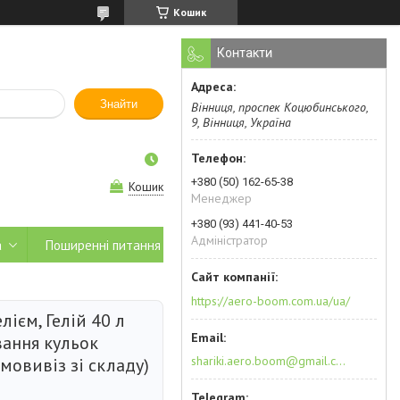
Кошик
Контакти
Знайти
Вінниця, проспек Коцюбинського,
9, Вінниця, Україна
+380 (50) 162-65-38
Кошик
Менеджер
+380 (93) 441-40-53
Адміністратор
а
Поширенні питання
https://aero-boom.com.ua/ua/
лієм, Гелій 40 л
вання кульок
shariki.aero.boom@gmail.com
амовивіз зі складу)