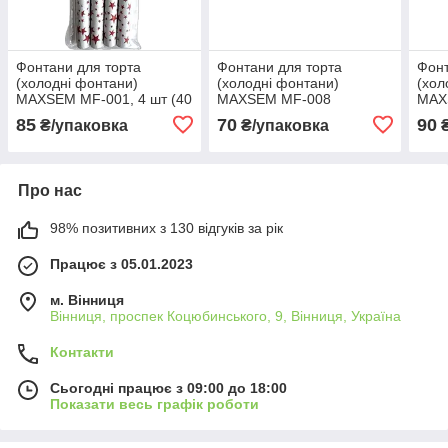
Фонтани для торта
Фонтани для торта
Фонт
(холодні фонтани)
(холодні фонтани)
(хол
MAXSEM MF-001, 4 шт (40
MAXSEM MF-008
MAXS
секунд)
кольорове полум'я, 4 шт
секу
85
70
90
₴/упаковка
₴/упаковка
₴
(30 секунд)
Про нас
98% позитивних з 130 відгуків за рік
Працює з 05.01.2023
м. Вінниця
Вінниця, проспек Коцюбинського, 9, Вінниця, Україна
Контакти
Сьогодні працює з 09:00 до 18:00
Показати весь графік роботи