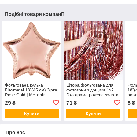
Подібні товари компанії
Фольгована кулька
Штора фольгована для
Фоль
Flexmetal 18"(45 см) Зірка
фотозони з дощика 1х2
18"(
Rose Gold | Металік
Голограма рожеве золото
роже
рожеве золото
29
71
8
₴
₴
₴
Купити
Купити
Про нас