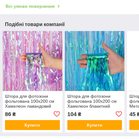
Всі умови повернення
Подібні товари компанії
Штора для фотозони
Штора для фотозони
Што
фольгована 100х200 см
фольгована 100х200 см
фоль
Хамелеон лавандовий
Хамелеон блакитний
Мета
86
104
45
₴
₴
Купити
Купити