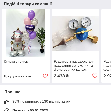
Подібні товари компанії
Кульки з гелієм
Редуктор з насадкою для
Реду
надування латексних та
наду
фольгованих кульок
фоль
гелієм
гелі
2 438
2 9
₴
Ціну уточнюйте
Про нас
98% позитивних з 130 відгуків за рік
Працює з 05.01.2023