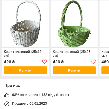
Кошик плетений (25х19
Кошик плетений (25х23
Коши
см)
см)
см)
426
426
469
₴
₴
Купити
Купити
Про нас
98% позитивних з 132 відгуків за рік
Працює з 05.01.2023