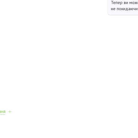
Тепер ви може
не покидаючи 
ння