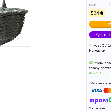
Код:
5901583
524 ₴
Ку
Купити з
+380 (50) 1
Менеджер
товару протя
покупця
У компанії під