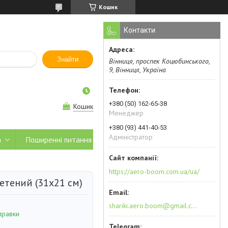
Кошик
Контакти
Знайти
Вінниця, проспек Коцюбинського,
9, Вінниця, Україна
+380 (50) 162-65-38
Кошик
Менеджер
+380 (93) 441-40-53
Адміністратор
а
Поширенні питання
https://aero-boom.com.ua/ua/
етений (31х21 см)
shariki.aero.boom@gmail.com
правки