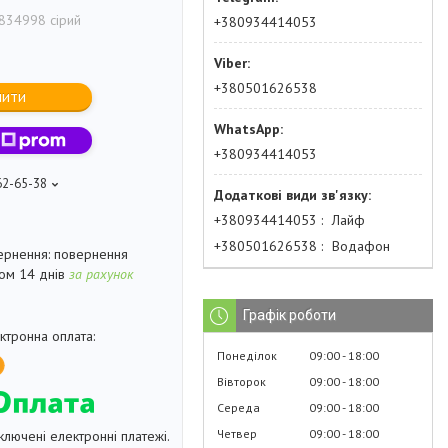
834998 сірий
+380934414053
+380501626538
пити
+380934414053
62-65-38
+380934414053
Лайф
+380501626538
Водафон
повернення
гом 14 днів
за рахунок
Графік роботи
Понеділок
09:00
18:00
Вівторок
09:00
18:00
Середа
09:00
18:00
Четвер
09:00
18:00
ключені електронні платежі.