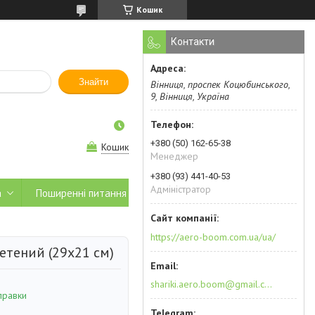
Кошик
Контакти
Знайти
Вінниця, проспек Коцюбинського,
9, Вінниця, Україна
+380 (50) 162-65-38
Кошик
Менеджер
+380 (93) 441-40-53
Адміністратор
а
Поширенні питання
https://aero-boom.com.ua/ua/
етений (29х21 см)
shariki.aero.boom@gmail.com
правки