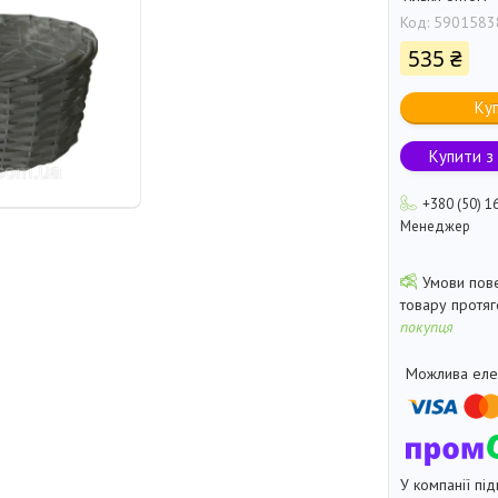
Код:
5901583
535 ₴
Ку
Купити з
+380 (50) 1
Менеджер
товару протя
покупця
У компанії під