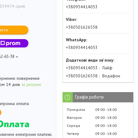
834974 сірий
+380934414053
+380501626538
пити
+380934414053
62-65-38
+380934414053
Лайф
+380501626538
Водафон
повернення
гом 14 днів
за рахунок
Графік роботи
Понеділок
09:00
18:00
Вівторок
09:00
18:00
Середа
09:00
18:00
Четвер
09:00
18:00
ключені електронні платежі.