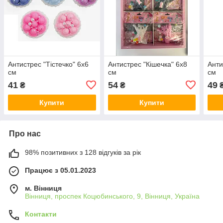
Антистрес "Тістечко" 6х6
Антистрес "Кішечка" 6х8
Анти
см
см
см
41
54
49
₴
₴
Купити
Купити
Про нас
98% позитивних з 128 відгуків за рік
Працює з 05.01.2023
м. Вінниця
Вінниця, проспек Коцюбинського, 9, Вінниця, Україна
Контакти