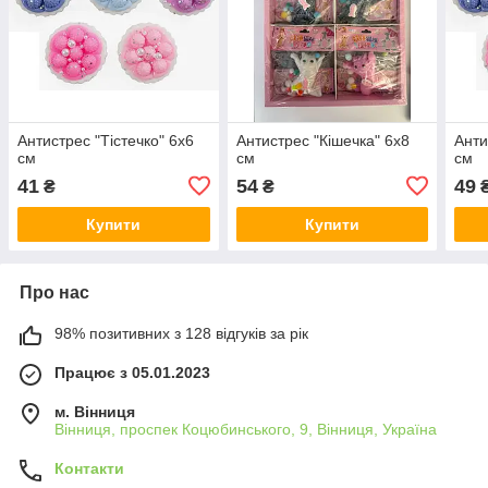
Антистрес "Тістечко" 6х6
Антистрес "Кішечка" 6х8
Анти
см
см
см
41
54
49
₴
₴
Купити
Купити
Про нас
98% позитивних з 128 відгуків за рік
Працює з 05.01.2023
м. Вінниця
Вінниця, проспек Коцюбинського, 9, Вінниця, Україна
Контакти