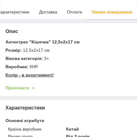
арактеристики
Доставка
Оплата
Умови повернення
Опис
Антистрес "Кішечка" 12,5х2х17 см
Розмір:
12,5х2х17 см.
Вікова категорія:
3+.
Виробник:
КНР.
Колір - в асортименті!
Приховати
Характеристики
Основні атрибути
Країна виробник
Китай
Вікова група
Від 3 років