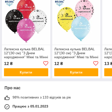
Латексна кулька BELBAL
Латексна кулька BELBAL
Лате
12"(30 см) "З Днем
12"(30 см) "З Днем
12"(
народження" Міккі та Мінні
народження" Міккі та Мінні
наро
Маус
Маус
гей
12
12
13
₴
₴
Купити
Купити
Про нас
98% позитивних з 133 відгуків за рік
Працює з 05.01.2023