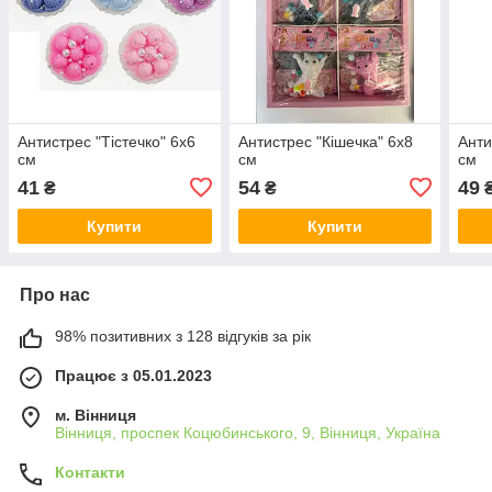
Антистрес "Тістечко" 6х6
Антистрес "Кішечка" 6х8
Анти
см
см
см
41
54
49
₴
₴
Купити
Купити
Про нас
98% позитивних з 128 відгуків за рік
Працює з 05.01.2023
м. Вінниця
Вінниця, проспек Коцюбинського, 9, Вінниця, Україна
Контакти