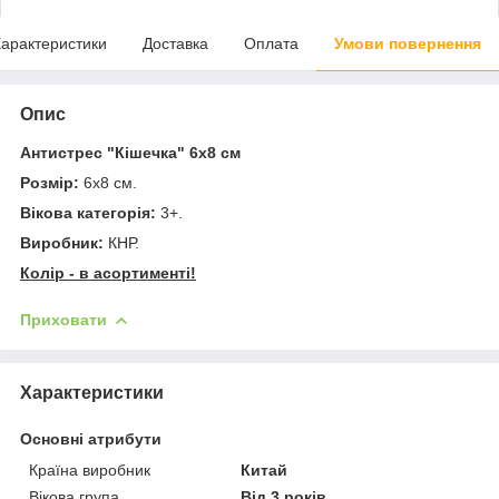
арактеристики
Доставка
Оплата
Умови повернення
Опис
Антистрес "Кішечка" 6х8 см
Розмір:
6х8 см.
Вікова категорія:
3+.
Виробник:
КНР.
Колір - в асортименті!
Приховати
Характеристики
Основні атрибути
Країна виробник
Китай
Вікова група
Від 3 років