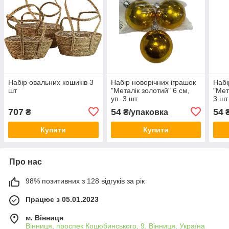
Набір овальних кошиків 3
Набір новорічних іграшок
Набі
шт
"Металік золотий" 6 см,
"Мет
уп. 3 шт
3 шт
707
54
54
₴
₴/упаковка
₴
Купити
Купити
Про нас
98% позитивних з 128 відгуків за рік
Працює з 05.01.2023
м. Вінниця
Вінниця, проспек Коцюбинського, 9, Вінниця, Україна