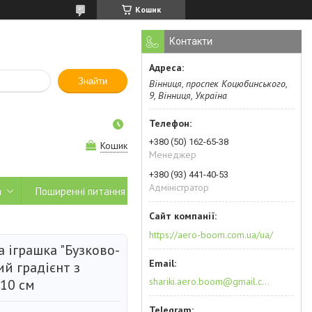
Кошик
Контакти
Знайти
Вінниця, проспек Коцюбинського,
9, Вінниця, Україна
+380 (50) 162-65-38
Кошик
Менеджер
+380 (93) 441-40-53
Адміністратор
а
Поширенні питання
https://aero-boom.com.ua/ua/
 іграшка "Бузково-
й градієнт з
shariki.aero.boom@gmail.com
 10 см