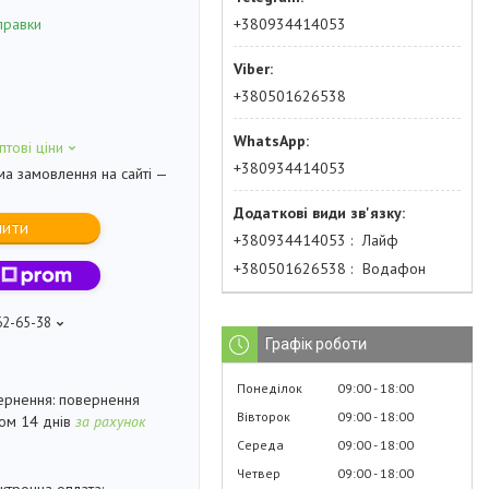
+380934414053
правки
+380501626538
птові ціни
+380934414053
ма замовлення на сайті —
пити
+380934414053
Лайф
+380501626538
Водафон
62-65-38
Графік роботи
Понеділок
09:00
18:00
повернення
Вівторок
09:00
18:00
гом 14 днів
за рахунок
Середа
09:00
18:00
Четвер
09:00
18:00