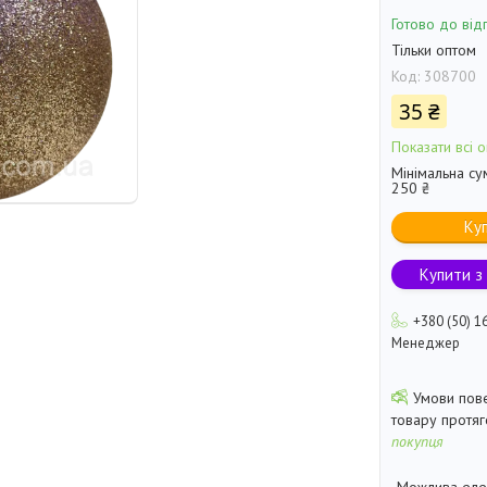
Готово до від
Тільки оптом
Код:
308700
35 ₴
Показати всі о
Мінімальна су
250 ₴
Ку
Купити з
+380 (50) 1
Менеджер
товару протя
покупця