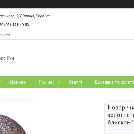
ського, 9, Вінниця, Україна
80 (93) 441-40-53
еро Бум
Новинки
Про нас
Статті
Доставка та оплат
Новорічна
золотисти
блиском"