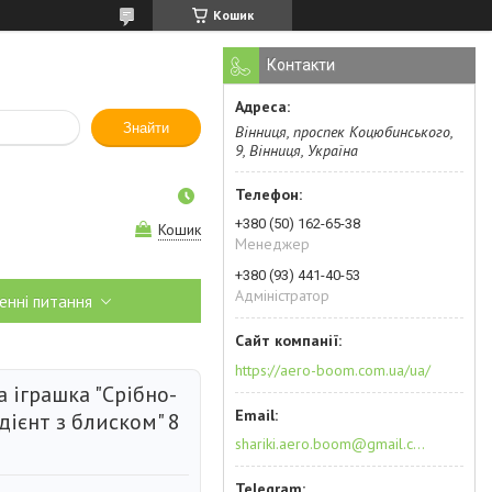
Кошик
Контакти
Знайти
Вінниця, проспек Коцюбинського,
9, Вінниця, Україна
+380 (50) 162-65-38
Кошик
Менеджер
+380 (93) 441-40-53
Адміністратор
енні питання
https://aero-boom.com.ua/ua/
 іграшка "Срібно-
дієнт з блиском" 8
shariki.aero.boom@gmail.com