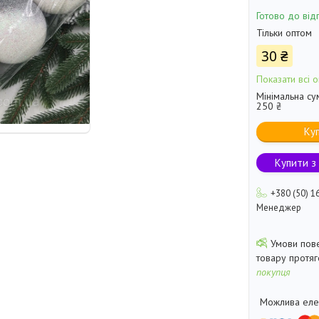
Готово до від
Тільки оптом
30 ₴
Показати всі о
Мінімальна су
250 ₴
Ку
Купити з
+380 (50) 1
Менеджер
товару протя
покупця