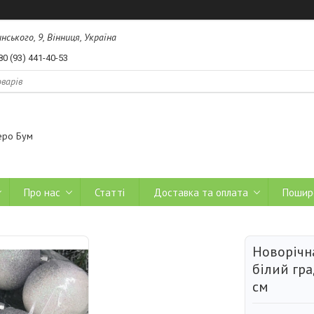
ського, 9, Вінниця, Україна
80 (93) 441-40-53
еро Бум
Про нас
Статті
Доставка та оплата
Пошир
Новорічна
білий гра
см