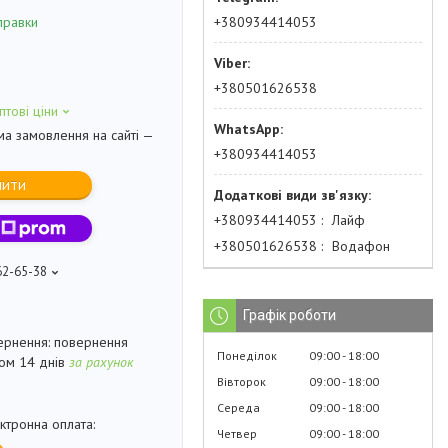
+380934414053
правки
+380501626538
птові ціни
ма замовлення на сайті —
+380934414053
пити
+380934414053
Лайф
+380501626538
Водафон
62-65-38
Графік роботи
повернення
Понеділок
09:00
18:00
гом 14 днів
за рахунок
Вівторок
09:00
18:00
Середа
09:00
18:00
Четвер
09:00
18:00