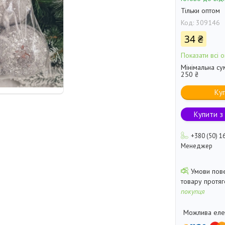
Тільки оптом
Код:
309146
34 ₴
Показати всі о
Мінімальна су
250 ₴
Ку
Купити з
+380 (50) 1
Менеджер
товару протя
покупця