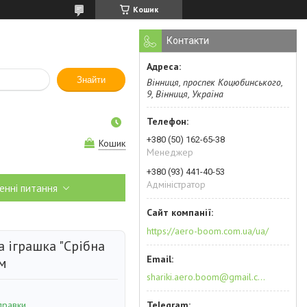
Кошик
Контакти
Знайти
Вінниця, проспек Коцюбинського,
9, Вінниця, Україна
+380 (50) 162-65-38
Кошик
Менеджер
+380 (93) 441-40-53
Адміністратор
енні питання
https://aero-boom.com.ua/ua/
 іграшка "Срібна
см
shariki.aero.boom@gmail.com
правки