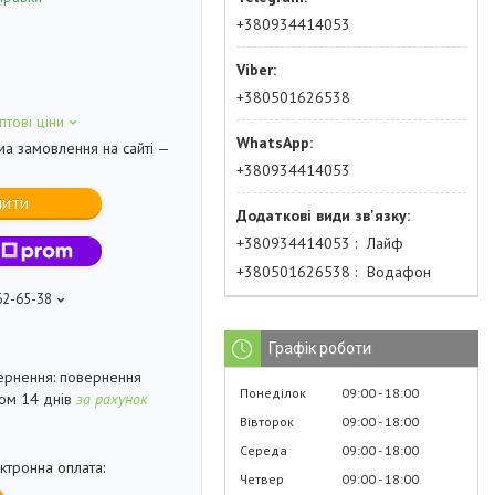
+380934414053
+380501626538
птові ціни
ма замовлення на сайті —
+380934414053
пити
+380934414053
Лайф
+380501626538
Водафон
62-65-38
Графік роботи
повернення
Понеділок
09:00
18:00
гом 14 днів
за рахунок
Вівторок
09:00
18:00
Середа
09:00
18:00
Четвер
09:00
18:00