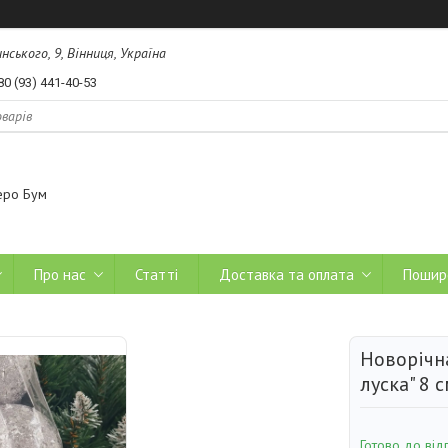
ського, 9, Вінниця, Україна
80 (93) 441-40-53
еро Бум
Про нас
Статті
Доставка та оплата
Пошир
Новорічна
луска" 8 
Готово до від