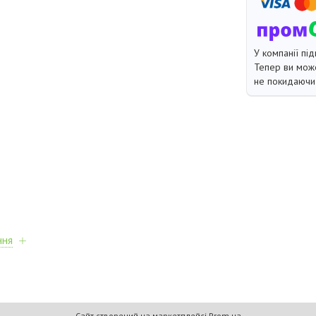
У компанії під
Тепер ви може
не покидаючи 
ння
Сайт створений на маркетплейсі
Prom.ua