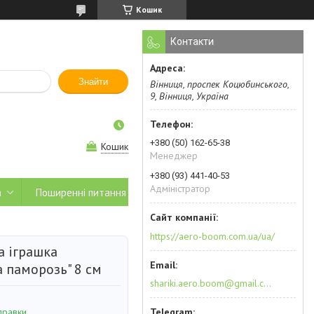
Кошик
Контакти
Знайти
Вінниця, проспек Коцюбинського,
9, Вінниця, Україна
+380 (50) 162-65-38
Кошик
Менеджер
+380 (93) 441-40-53
Адміністратор
а
Поширенні питання
https://aero-boom.com.ua/ua/
а іграшка
 паморозь" 8 см
shariki.aero.boom@gmail.com
правки