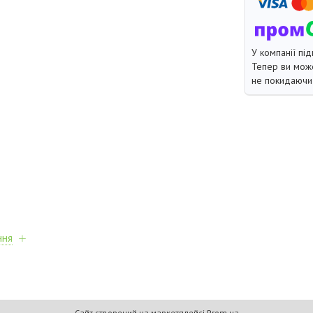
У компанії під
Тепер ви може
не покидаючи 
ння
Сайт створений на маркетплейсі
Prom.ua