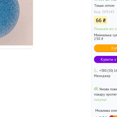
Тільки оптом
Код:
309145
66 ₴
Показати всі о
Мінімальна су
250 ₴
Ку
Купити з
+380 (50) 1
Менеджер
товару протя
покупця