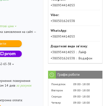
+380934414053
+380501626538
птові ціни
ма замовлення на сайті —
+380934414053
пити
+380934414053
Лайф
+380501626538
Водафон
62-65-38
Графік роботи
повернення
Понеділок
09:00
18:00
гом 14 днів
за рахунок
Вівторок
09:00
18:00
Середа
09:00
18:00
Четвер
09:00
18:00