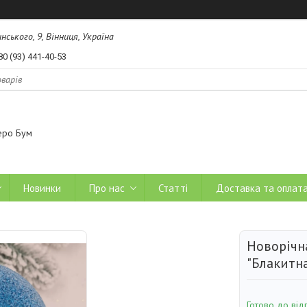
ського, 9, Вінниця, Україна
80 (93) 441-40-53
еро Бум
Новинки
Про нас
Статті
Доставка та оплат
Новорічн
"Блакитна
Готово до від